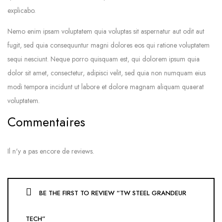
explicabo.
Nemo enim ipsam voluptatem quia voluptas sit aspernatur aut odit aut
fugit, sed quia consequuntur magni dolores eos qui ratione voluptatem
sequi nesciunt. Neque porro quisquam est, qui dolorem ipsum quia
dolor sit amet, consectetur, adipisci velit, sed quia non numquam eius
modi tempora incidunt ut labore et dolore magnam aliquam quaerat
voluptatem.
Commentaires
Il n'y a pas encore de reviews.
BE THE FIRST TO REVIEW “TW STEEL GRANDEUR
TECH”