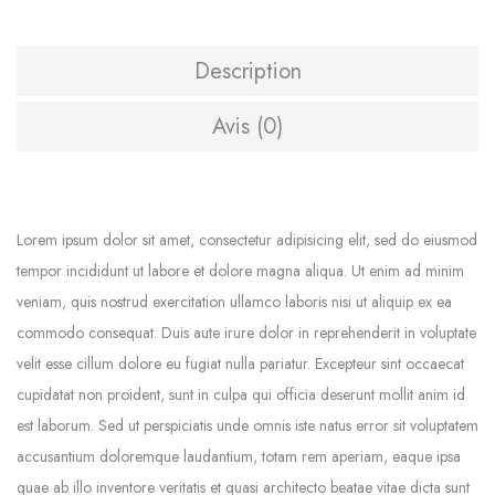
Description
Avis (0)
Lorem ipsum dolor sit amet, consectetur adipisicing elit, sed do eiusmod
tempor incididunt ut labore et dolore magna aliqua. Ut enim ad minim
veniam, quis nostrud exercitation ullamco laboris nisi ut aliquip ex ea
commodo consequat. Duis aute irure dolor in reprehenderit in voluptate
velit esse cillum dolore eu fugiat nulla pariatur. Excepteur sint occaecat
cupidatat non proident, sunt in culpa qui officia deserunt mollit anim id
est laborum. Sed ut perspiciatis unde omnis iste natus error sit voluptatem
accusantium doloremque laudantium, totam rem aperiam, eaque ipsa
quae ab illo inventore veritatis et quasi architecto beatae vitae dicta sunt