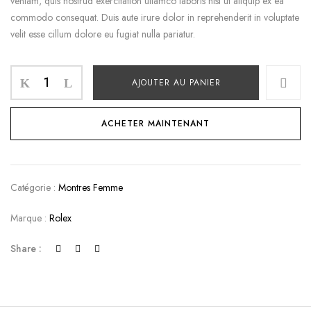
veniam, quis nostrud exercitation ullamco laboris nisi ut aliquip ex ea
commodo consequat. Duis aute irure dolor in reprehenderit in voluptate
velit esse cillum dolore eu fugiat nulla pariatur.
AJOUTER AU PANIER
ACHETER MAINTENANT
Catégorie :
Montres Femme
Marque :
Rolex
Share :