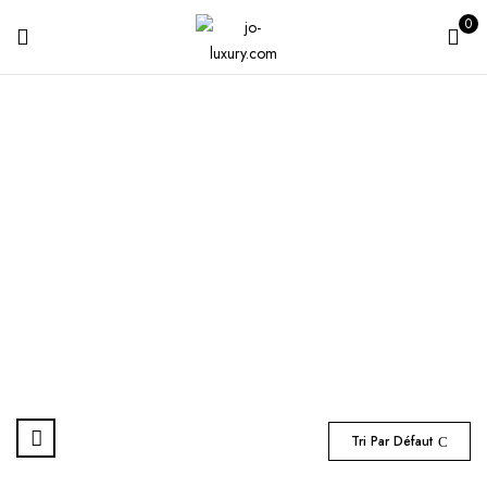
0
Trend
La maison
Produits identifiés “Trend”
Tri Par Défaut